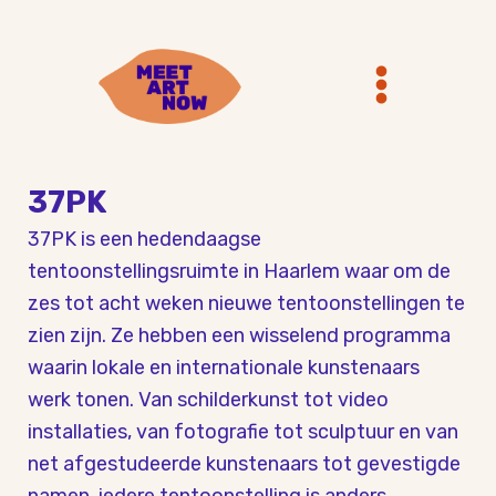
Ga
Main
naar
Menu
de
inhoud
37PK
37PK is een hedendaagse
tentoonstellingsruimte in Haarlem waar om de
zes tot acht weken nieuwe tentoonstellingen te
zien zijn. Ze hebben een wisselend programma
waarin lokale en internationale kunstenaars
werk tonen. Van schilderkunst tot video
installaties, van fotografie tot sculptuur en van
net afgestudeerde kunstenaars tot gevestigde
namen, iedere tentoonstelling is anders.