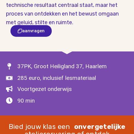
technische resultaat centraal staat, maar het
proces van ontdekken en het bewust omgaan
met geluid, stilte en ruimte.
aanvragen
37PK, Groot Heiligland 37, Haarlem
285 euro, inclusief lesmateriaal
Voortgezet onderwijs
90 min
Bied jouw klas een
onvergetelijke