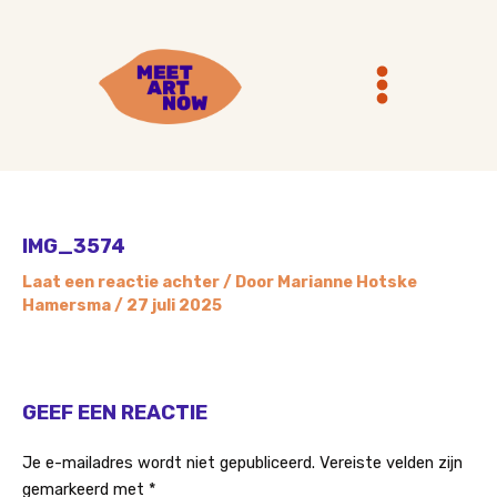
Ga
Main
naar
Menu
de
inhoud
IMG_3574
Laat een reactie achter
/ Door
Marianne Hotske
Hamersma
/
27 juli 2025
GEEF EEN REACTIE
Je e-mailadres wordt niet gepubliceerd.
Vereiste velden zijn
gemarkeerd met
*