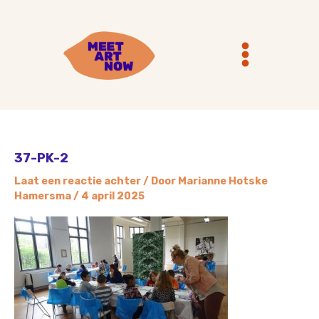
Ga
Main
naar
Menu
de
inhoud
37-PK-2
Laat een reactie achter
/ Door
Marianne Hotske
Hamersma
/
4 april 2025