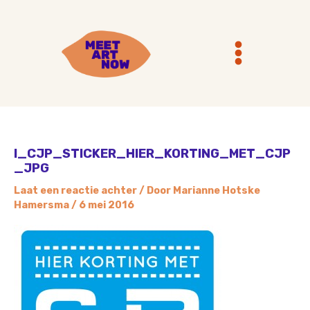
Ga
Main
naar
Menu
de
inhoud
I_CJP_STICKER_HIER_KORTING_MET_CJP
_JPG
Laat een reactie achter
/ Door
Marianne Hotske
Hamersma
/
6 mei 2016