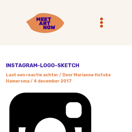
Ga
Main
naar
Menu
de
inhoud
INSTAGRAM-LOGO-SKETCH
Laat een reactie achter
/ Door
Marianne Hotske
Hamersma
/
4 december 2017