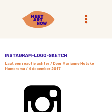
Ga
Main
naar
Menu
de
inhoud
INSTAGRAM-LOGO-SKETCH
Laat een reactie achter
/ Door
Marianne Hotske
Hamersma
/
4 december 2017