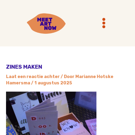
Ga
Main
naar
Menu
de
inhoud
ZINES MAKEN
Laat een reactie achter
/ Door
Marianne Hotske
Hamersma
/
1 augustus 2025